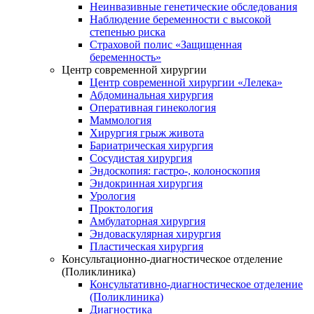
Неинвазивные генетические обследования
Наблюдение беременности с высокой
степенью риска
Страховой полис «Защищенная
беременность»
Центр современной хирургии
Центр современной хирургии «Лелека»
Абдоминальная хирургия
Оперативная гинекология
Маммология
Хирургия грыж живота
Бариатрическая хирургия
Сосудистая хирургия
Эндоскопия: гастро-, колоноскопия
Эндокринная хирургия
Урология
Проктология
Амбулаторная хирургия
Эндоваскулярная хирургия
Пластическая хирургия
Консультационно-диагностическое отделение
(Поликлиника)
Консультативно-диагностическое отделение
(Поликлиника)
Диагностика