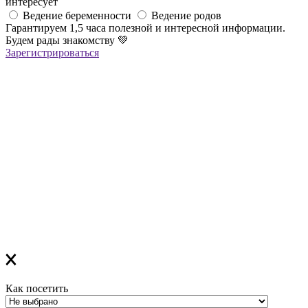
интересует
Ведение беременности
Ведение родов
Гарантируем 1,5 часа полезной и интересной информации.
Будем рады знакомству
💚
Зарегистрироваться
Регистрация успешна!
Если вы зарегистрировались на ОНЛАЙН-лекцию –
в ближайшее время вам придет сообщение в Viber со ссылкой
на все ОНЛАЙН-лекции
,
которая
будет действительна до конца месяца
Если вы зарегистрировались на ОФЛАЙН-лекцию –
за день до мероприятия вам на Viber придет сообщение с
напоминанием о лекции
Благодарим за выбор "Лелеки"!
Как посетить