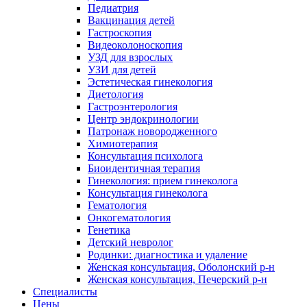
Педиатрия
Вакцинация детей
Гастроскопия
Видеоколоноскопия
УЗД для взрослых
УЗИ для детей
Эстетическая гинекология
Диетология
Гастроэнтерология
Центр эндокринологии
Патронаж новородженного
Химиотерапия
Консультация психолога
Биоидентичная терапия
Гинекология: прием гинеколога
Консультация гинеколога
Гематология
Онкогематология
Генетика
Детский невролог
Родинки: диагностика и удаление
Женская консультация, Оболонский р-н
Женская консультация, Печерский р-н
Специалисты
Цены