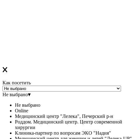
в ближайшее время вам придет сообщение в Viber со ссылкой
на все ОНЛАЙН-лекции
,
которая
будет действительна до конца месяца
Если вы зарегистрировались на ОФЛАЙН-лекцию –
за день до мероприятия вам на Viber придет сообщение с
напоминанием о лекции
Благодарим за выбор "Лелеки"!
Как посетить
Не выбрано
▾
Не выбрано
Online
Медицинский центр "Лелека", Печерский р-н
Роддом. Медицинский центр. Центр современной
хирургии
Клиника-партнер по вопросам ЭКО "Надия"
Медицинский центр для женщин и детей "Лелека-UP"