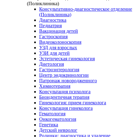
(Поликлиника)
Консультативно-диагностическое отделение
(Поликлиника)
Диагностика
Педиатрия
Вакцинация детей
Гастроскопия
Видеоколоноскопия
УЗД для взрослых
УЗИ для детей
Эстетическая гинекология
Диетология
Гастроэнтерология
Центр эндокринологии
Патронаж новородженного
Химиотерапия
Консультация психолога
Биоидентичная терапия
Гинекология: прием гинеколога
Консультация гинеколога
Гематология
Онкогематология
Генетика
Детский невролог
Родинки: диагностика и удаление