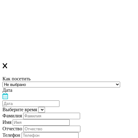
в ближайшее время вам придет сообщение в Viber со ссылкой
на все ОНЛАЙН-лекции
,
которая
будет действительна до конца месяца
Если вы зарегистрировались на ОФЛАЙН-лекцию –
за день до мероприятия вам на Viber придет сообщение с
напоминанием о лекции
Благодарим за выбор "Лелеки"!
Как посетить
Дата
Выберите время
Фамилия
Имя
Отчество
Телефон