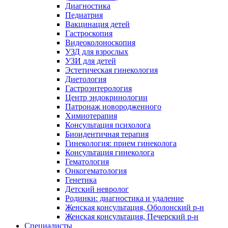
Диагностика
Педиатрия
Вакцинация детей
Гастроскопия
Видеоколоноскопия
УЗД для взрослых
УЗИ для детей
Эстетическая гинекология
Диетология
Гастроэнтерология
Центр эндокринологии
Патронаж новородженного
Химиотерапия
Консультация психолога
Биоидентичная терапия
Гинекология: прием гинеколога
Консультация гинеколога
Гематология
Онкогематология
Генетика
Детский невролог
Родинки: диагностика и удаление
Женская консультация, Оболонский р-н
Женская консультация, Печерский р-н
Специалисты