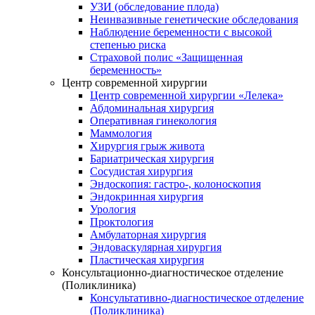
УЗИ (обследование плода)
Неинвазивные генетические обследования
Наблюдение беременности с высокой
степенью риска
Страховой полис «Защищенная
беременность»
Центр современной хирургии
Центр современной хирургии «Лелека»
Абдоминальная хирургия
Оперативная гинекология
Маммология
Хирургия грыж живота
Бариатрическая хирургия
Сосудистая хирургия
Эндоскопия: гастро-, колоноскопия
Эндокринная хирургия
Урология
Проктология
Амбулаторная хирургия
Эндоваскулярная хирургия
Пластическая хирургия
Консультационно-диагностическое отделение
(Поликлиника)
Консультативно-диагностическое отделение
(Поликлиника)