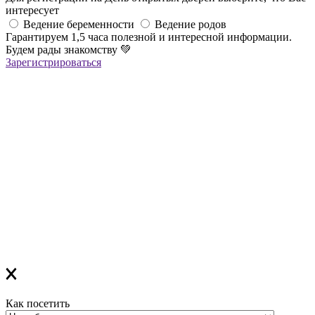
интересует
Ведение беременности
Ведение родов
Гарантируем 1,5 часа полезной и интересной информации.
Будем рады знакомству
💚
Зарегистрироваться
Регистрация успешна!
Если вы зарегистрировались на ОНЛАЙН-лекцию –
в ближайшее время вам придет сообщение в Viber со ссылкой
на все ОНЛАЙН-лекции
,
которая
будет действительна до конца месяца
Если вы зарегистрировались на ОФЛАЙН-лекцию –
за день до мероприятия вам на Viber придет сообщение с
напоминанием о лекции
Благодарим за выбор "Лелеки"!
Как посетить