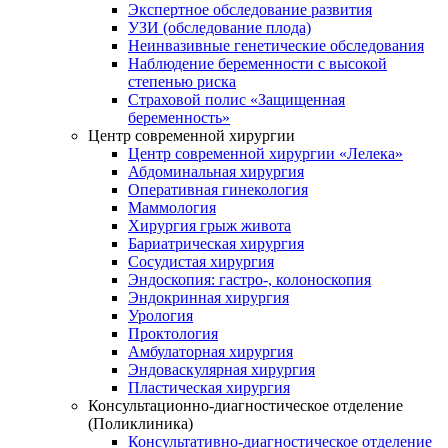
Экспертное обследование развития
УЗИ (обследование плода)
Неинвазивные генетические обследования
Наблюдение беременности с высокой
степенью риска
Страховой полис «Защищенная
беременность»
Центр современной хирургии
Центр современной хирургии «Лелека»
Абдоминальная хирургия
Оперативная гинекология
Маммология
Хирургия грыж живота
Бариатрическая хирургия
Сосудистая хирургия
Эндоскопия: гастро-, колоноскопия
Эндокринная хирургия
Урология
Проктология
Амбулаторная хирургия
Эндоваскулярная хирургия
Пластическая хирургия
Консультационно-диагностическое отделение
(Поликлиника)
Консультативно-диагностическое отделение