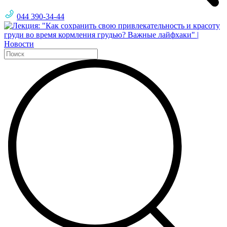
044 390-34-44