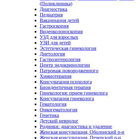
(Поликлиника)
Диагностика
Педиатрия
Вакцинация детей
Гастроскопия
Видеоколоноскопия
УЗД для взрослых
УЗИ для детей
Эстетическая гинекология
Диетология
Гастроэнтерология
Центр эндокринологии
Патронаж новородженного
Химиотерапия
Консультация психолога
Биоидентичная терапия
Гинекология: прием гинеколога
Консультация гинеколога
Гематология
Онкогематология
Генетика
Детский невролог
Родинки: диагностика и удаление
Женская консультация, Оболонский р-н
Женская консультация, Печерский р-н