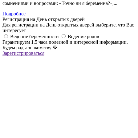
сомнениями и вопросами: «Точно ли я беременна?»,...
Подробнее
Регистрация на День открытых дверей
Для регистрации на День открытых дверей выберите, что Вас
интересует
Ведение беременности
Ведение родов
Гарантируем 1,5 часа полезной и интересной информации.
Будем рады знакомству
💚
Зарегистрироваться
Регистрация успешна!
Если вы зарегистрировались на ОНЛАЙН-лекцию –
в ближайшее время вам придет сообщение в Viber со ссылкой
на все ОНЛАЙН-лекции
,
которая
будет действительна до конца месяца
Если вы зарегистрировались на ОФЛАЙН-лекцию –
за день до мероприятия вам на Viber придет сообщение с
напоминанием о лекции
Благодарим за выбор "Лелеки"!