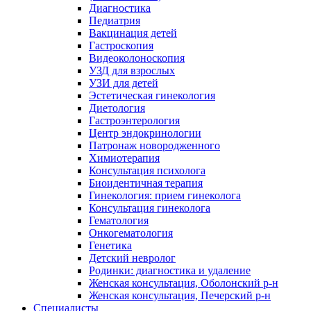
Диагностика
Педиатрия
Вакцинация детей
Гастроскопия
Видеоколоноскопия
УЗД для взрослых
УЗИ для детей
Эстетическая гинекология
Диетология
Гастроэнтерология
Центр эндокринологии
Патронаж новородженного
Химиотерапия
Консультация психолога
Биоидентичная терапия
Гинекология: прием гинеколога
Консультация гинеколога
Гематология
Онкогематология
Генетика
Детский невролог
Родинки: диагностика и удаление
Женская консультация, Оболонский р-н
Женская консультация, Печерский р-н
Специалисты