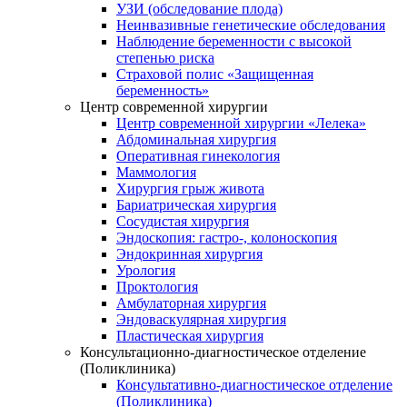
УЗИ (обследование плода)
Неинвазивные генетические обследования
Наблюдение беременности с высокой
степенью риска
Страховой полис «Защищенная
беременность»
Центр современной хирургии
Центр современной хирургии «Лелека»
Абдоминальная хирургия
Оперативная гинекология
Маммология
Хирургия грыж живота
Бариатрическая хирургия
Сосудистая хирургия
Эндоскопия: гастро-, колоноскопия
Эндокринная хирургия
Урология
Проктология
Амбулаторная хирургия
Эндоваскулярная хирургия
Пластическая хирургия
Консультационно-диагностическое отделение
(Поликлиника)
Консультативно-диагностическое отделение
(Поликлиника)