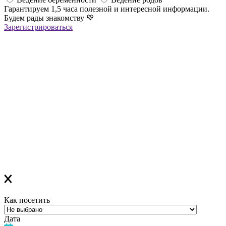
Гарантируем 1,5 часа полезной и интересной информации.
Будем рады знакомству
💚
Зарегистрироваться
Регистрация успешна!
Если вы зарегистрировались на ОНЛАЙН-лекцию –
в ближайшее время вам придет сообщение в Viber со ссылкой
на все ОНЛАЙН-лекции
,
которая
будет действительна до конца месяца
Если вы зарегистрировались на ОФЛАЙН-лекцию –
за день до мероприятия вам на Viber придет сообщение с
напоминанием о лекции
Благодарим за выбор "Лелеки"!
Как посетить
Дата