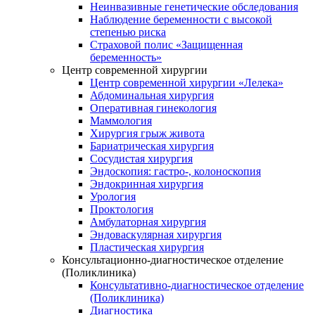
Неинвазивные генетические обследования
Наблюдение беременности с высокой
степенью риска
Страховой полис «Защищенная
беременность»
Центр современной хирургии
Центр современной хирургии «Лелека»
Абдоминальная хирургия
Оперативная гинекология
Маммология
Хирургия грыж живота
Бариатрическая хирургия
Сосудистая хирургия
Эндоскопия: гастро-, колоноскопия
Эндокринная хирургия
Урология
Проктология
Амбулаторная хирургия
Эндоваскулярная хирургия
Пластическая хирургия
Консультационно-диагностическое отделение
(Поликлиника)
Консультативно-диагностическое отделение
(Поликлиника)
Диагностика