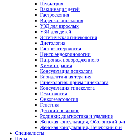
Педиатрия
Вакцинация детей
Гастроскопия
Видеоколоноскопия
УЗД для взрослых
УЗИ для детей
Эстетическая гинекология
Диетология
Гастроэнтерология
Центр эндокринологии
Патронаж новородженного
Химиотерапия
Консультация психолога
Биоидентичная терапия
Гинекология: прием гинеколога
Консультация гинеколога
Гематология
Онкогематология
Генетика
Детский невролог
Родинки: диагностика и удаление
Женская консультация, Оболонский р-н
Женская консультация, Печерский р-н
Специалисты
Цены