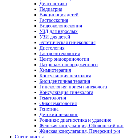
Диагностика
Педиатрия
Вакцинация детей
Гастроскопия
Видеоколоноскопия
УЗД для взрослых
УЗИ для детей
Эстетическая гинекология
Диетология
Гастроэнтерология
Центр эндокринологии
Патронаж новородженного
Химиотерапия
Консультация психолога
Биоидентичная терапия
Гинекология: прием гинеколога
Консультация гинеколога
Гематология
Онкогематология
Генетика
Детский невролог
Родинки: диагностика и удаление
Женская консультация, Оболонский р-н
Женская консультация, Печерский р-н
Специалисты