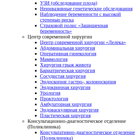
УЗИ (обследование плода)
Неинвазивные генетические обследования
Наблюдение беременности с высокой
степенью риска
Страховой полис «Защищенная
беременность»
Центр современной хирургии
Центр современной хирургии «Лелека»
Абдоминальная хирургия
Оперативная гинекология
Маммология
Хирургия грыж живота
Бариатрическая хирургия
Сосудистая хирургия
Эндоскопия: гастро-, колоноскопия
Эндокринная хирургия
Урология
Проктология
Амбулаторная хирургия
Эндоваскулярная хирургия
Пластическая хирургия
Консультационно-диагностическое отделение
(Поликлиника)
Консультативно-диагностическое отделение
(Поликлиника)