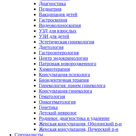
Диагностика
Педиатрия
Вакцинация детей
Гастроскопия
Видеоколоноскопия
УЗД для взрослых
УЗИ для детей
Эстетическая гинекология
Диетология
Гастроэнтерология
Центр эндокринологии
Патронаж новородженного
Химиотерапия
Консультация психолога
Биоидентичная терапия
Гинекология: прием гинеколога
Консультация гинеколога
Гематология
Онкогематология
Генетика
Детский невролог
Родинки: диагностика и удаление
Женская консультация, Оболонский р-н
Женская консультация, Печерский р-н
Специалисты