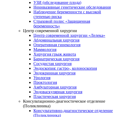
УЗИ (обследование плода)
Неинвазивные генетические обследования
Наблюдение беременности с высокой
степенью риска
Страховой полис «Защищенная
беременность»
Центр современной хирургии
Центр современной хирургии «Лелека»
Абдоминальная хирургия
Оперативная гинекология
Маммология
Хирургия грыж живота
Бариатрическая хирургия
Сосудистая хирургия
Эндоскопия: гастро-, колоноскопия
Эндокринная хирургия
Урология
Проктология
Амбулаторная хирургия
Эндоваскулярная хирургия
Пластическая хирургия
Консультационно-диагностическое отделение
(Поликлиника)
Консультативно-диагностическое отделение
(Поликлиника)