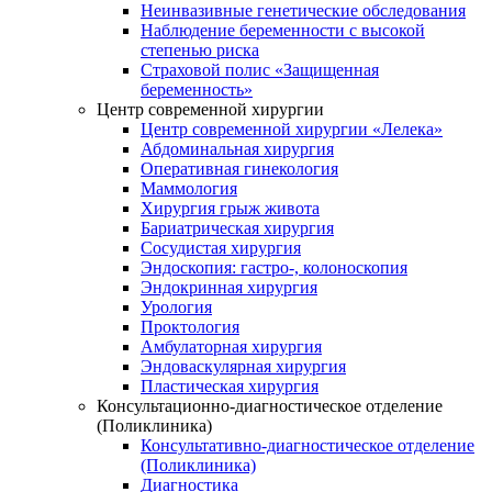
Неинвазивные генетические обследования
Наблюдение беременности с высокой
степенью риска
Страховой полис «Защищенная
беременность»
Центр современной хирургии
Центр современной хирургии «Лелека»
Абдоминальная хирургия
Оперативная гинекология
Маммология
Хирургия грыж живота
Бариатрическая хирургия
Сосудистая хирургия
Эндоскопия: гастро-, колоноскопия
Эндокринная хирургия
Урология
Проктология
Амбулаторная хирургия
Эндоваскулярная хирургия
Пластическая хирургия
Консультационно-диагностическое отделение
(Поликлиника)
Консультативно-диагностическое отделение
(Поликлиника)
Диагностика