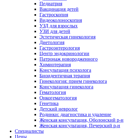
Педиатрия
Вакцинация детей
Гастроскопия
Видеоколоноскопия
УЗД для взрослых
УЗИ для детей
Эстетическая гинекология
Диетология
Гастроэнтерология
Центр эндокринологии
Патронаж новородженного
Химиотерапия
Консультация психолога
Биоидентичная терапия
Гинекология: прием гинеколога
Консультация гинеколога
Гематология
Онкогематология
Генетика
Детский невролог
Родинки: диагностика и удаление
Женская консультация, Оболонский р-н
Женская консультация, Печерский р-н
Специалисты
Цены